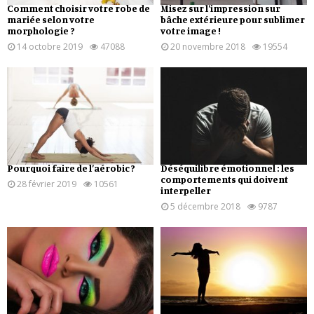
Comment choisir votre robe de
Misez sur l’impression sur
mariée selon votre
bâche extérieure pour sublimer
morphologie ?
votre image !
14 octobre 2019
47088
20 novembre 2018
19554
Pourquoi faire de l’aérobic ?
Déséquilibre émotionnel : les
comportements qui doivent
28 février 2019
10561
interpeller
5 décembre 2018
9787