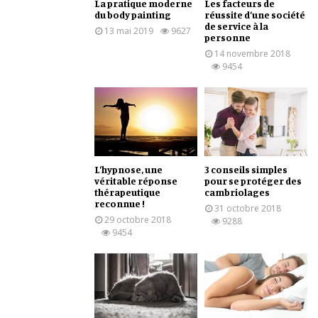
La pratique moderne
Les facteurs de
du body painting
réussite d’une société
de service à la
13 mai 2019
9627
personne
14 novembre 2018
9454
L’hypnose, une
3 conseils simples
véritable réponse
pour se protéger des
thérapeutique
cambriolages
reconnue !
31 octobre 2018
29 octobre 2018
9288
9454