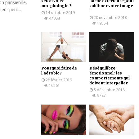
selon votre
bâche extérieure pour
n parisienne,
morphologie ?
sublimer votre image
feur peut...
!
14 octobre 2019
20 novembre 2018
47088
19554
Pourquoi faire de
Déséquilibre
l’aérobic ?
émotionnel : les
comportements qui
28 février 2019
doivent interpeller
10561
5 décembre 2018
9787