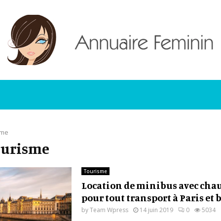
sme
tourisme
Tourisme
Location de minibus avec chau
pour tout transport à Paris et
by
Team Wpress
14 juin 2019
0
5034