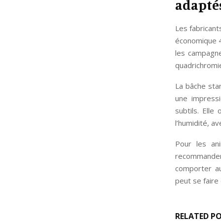
adaptés
Les fabrican
économique 4
les campagne
quadrichromie
La bâche sta
une impressi
subtils. Ell
l’humidité, a
Pour les an
recommandent
comporter auc
peut se faire
RELATED P