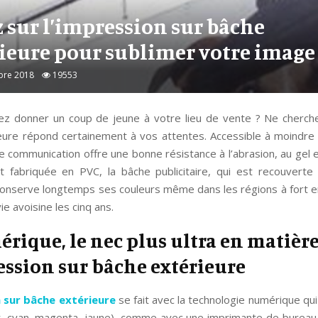
 sur l’impression sur bâche
ieure pour sublimer votre image 
bre 2018
19553
ez donner un coup de jeune à votre lieu de vente ? Ne cherchez
eure répond certainement à vos attentes. Accessible à moindre 
 communication offre une bonne résistance à l’abrasion, au gel et
 fabriquée en PVC, la bâche publicitaire, qui est recouverte
conserve longtemps ses couleurs même dans les régions à fort e
ie avoisine les cinq ans.
rique, le nec plus ultra en matièr
ession sur bâche extérieure
 sur bâche extérieure
se fait avec la technologie numérique qui 
r, cyan, magenta, jaune), comme avec une imprimante de bureau 