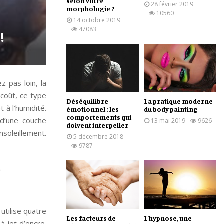
selon votre
28 février 2019
morphologie ?
10560
14 octobre 2019
47083
!
 pas loin, la
coût, ce type
Déséquilibre
La pratique moderne
 à l’humidité.
émotionnel : les
du body painting
comportements qui
 d’une couche
13 mai 2019
9626
doivent interpeller
nsoleillement.
5 décembre 2018
9787
e
utilise quatre
Les facteurs de
L’hypnose, une
à jet d’encre.