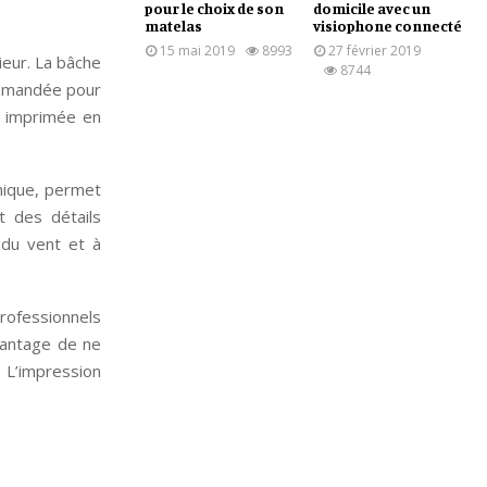
pour le choix de son
domicile avec un
matelas
visiophone connecté
15 mai 2019
8993
27 février 2019
eur. La bâche
8744
ommandée pour
e imprimée en
mique, permet
t des détails
 du vent et à
ofessionnels
vantage de ne
. L’impression