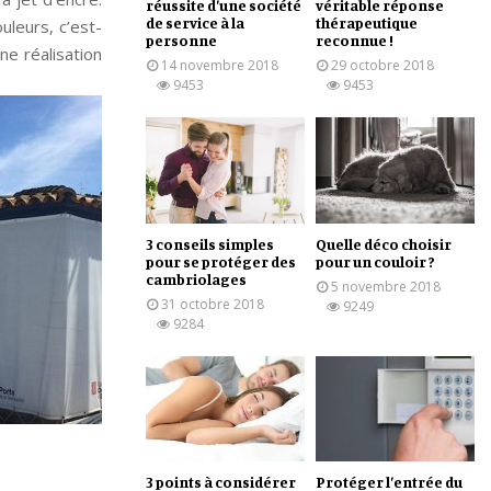
réussite d’une société
véritable réponse
de service à la
thérapeutique
uleurs, c’est-
personne
reconnue !
ne réalisation
14 novembre 2018
29 octobre 2018
9453
9453
3 conseils simples
Quelle déco choisir
pour se protéger des
pour un couloir ?
cambriolages
5 novembre 2018
31 octobre 2018
9249
9284
3 points à considérer
Protéger l’entrée du