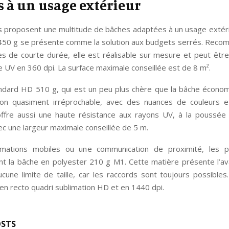
 à un usage extérieur
ts proposent une multitude de bâches adaptées à un usage extéri
50 g se présente comme la solution aux budgets serrés. Rec
s de courte durée, elle est réalisable sur mesure et peut êtr
 UV en 360 dpi. La surface maximale conseillée est de 8 m².
ndard HD 510 g, qui est un peu plus chère que la bâche écono
on quasiment irréprochable, avec des nuances de couleurs e
e offre aussi une haute résistance aux rayons UV, à la poussée
vec une largeur maximale conseillée de 5 m.
imations mobiles ou une communication de proximité, les pr
 la bâche en polyester 210 g M1. Cette matière présente l’a
une limite de taille, car les raccords sont toujours possibles
 en recto quadri sublimation HD et en 1440 dpi.
OSTS