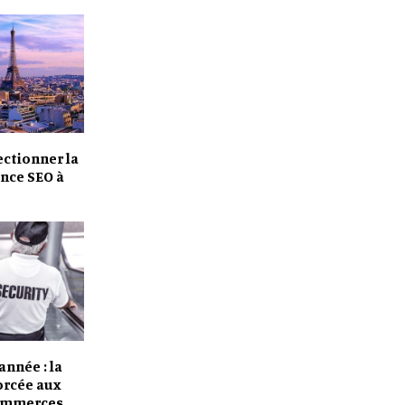
ctionner la
nce SEO à
année : la
orcée aux
ommerces