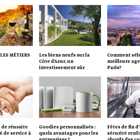
LES MÉTIERS
Les biens neufs sur la
Comment séle
Côte d’Azur, un
meilleure age
investissement sûr
Paris?
 de réussite
Goodies personnalisés :
Fêtes de fin d’
é de service à
quels avantages pour les
sécurité renf
entreprises ?
abords des c