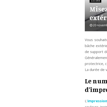
Société
Misez
extér
20 novem
Vous souhait
bâche extéri
de support de
Généralement
protectrice, 
La durée de v
Le numé
d’impr
L’
impression
couleurs (noi