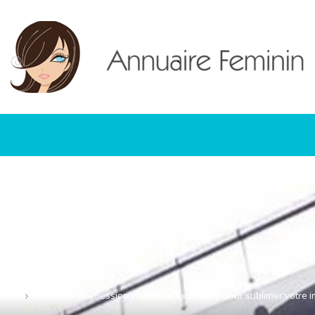
ciété
Misez sur l’impression sur bâche extérieure pour sublimer votre i