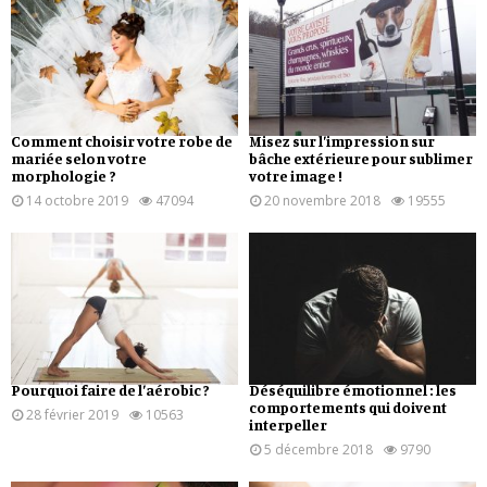
Comment choisir votre robe de
Misez sur l’impression sur
mariée selon votre
bâche extérieure pour sublimer
morphologie ?
votre image !
14 octobre 2019
47094
20 novembre 2018
19555
Pourquoi faire de l’aérobic ?
Déséquilibre émotionnel : les
comportements qui doivent
28 février 2019
10563
interpeller
5 décembre 2018
9790