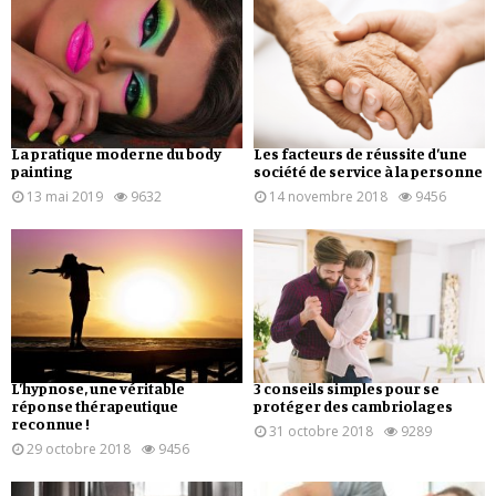
La pratique moderne du body
Les facteurs de réussite d’une
painting
société de service à la personne
13 mai 2019
9632
14 novembre 2018
9456
L’hypnose, une véritable
3 conseils simples pour se
réponse thérapeutique
protéger des cambriolages
reconnue !
31 octobre 2018
9289
29 octobre 2018
9456