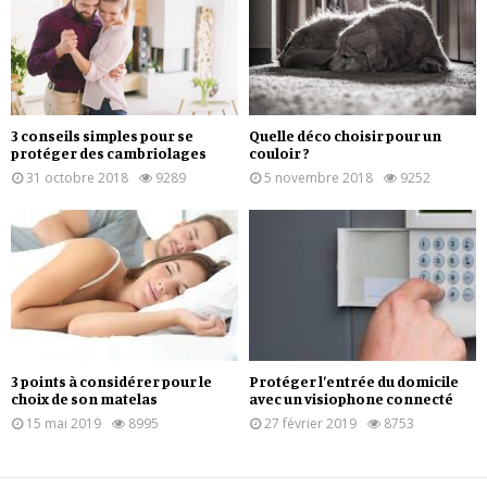
3 conseils simples pour se
Quelle déco choisir pour un
protéger des cambriolages
couloir ?
31 octobre 2018
9289
5 novembre 2018
9252
3 points à considérer pour le
Protéger l’entrée du domicile
choix de son matelas
avec un visiophone connecté
15 mai 2019
8995
27 février 2019
8753