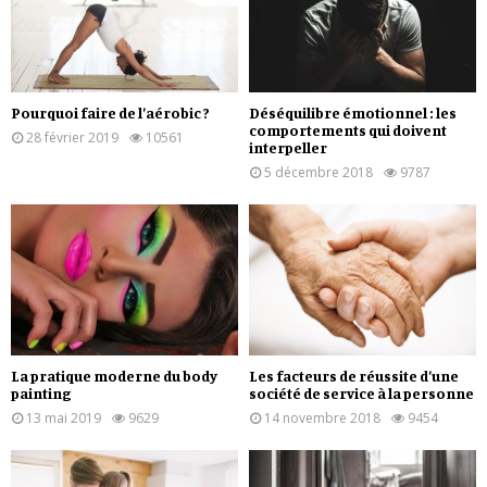
Pourquoi faire de l’aérobic ?
Déséquilibre émotionnel : les
comportements qui doivent
28 février 2019
10561
interpeller
5 décembre 2018
9787
La pratique moderne du body
Les facteurs de réussite d’une
painting
société de service à la personne
13 mai 2019
9629
14 novembre 2018
9454