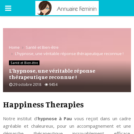
PRIMARY
MENU
Home
Santé et Bien-être
L’hypnose, une véritable réponse thérapeutique reconnue !
Santé et Bien-être
L’hypnose, une véritable réponse
thérapeutique reconnue !
29 octobre 2018
9454
Happiness Therapies
Notre institut d’
hypnose à Pau
vous reçoit dans un cadre
agréable et chaleureux, pour un accompagnement et une
démarche thérapeutique incroyablement efficace.