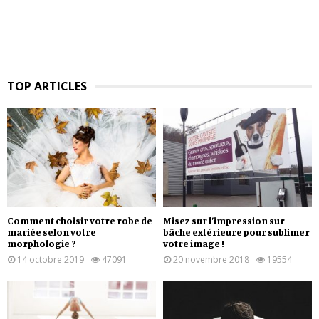
TOP ARTICLES
Comment choisir votre robe de
Misez sur l’impression sur
mariée selon votre
bâche extérieure pour sublimer
morphologie ?
votre image !
14 octobre 2019
47091
20 novembre 2018
19554