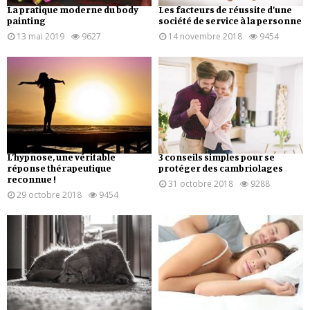
La pratique moderne du body
Les facteurs de réussite d’une
painting
société de service à la personne
13 mai 2019
9627
14 novembre 2018
9454
L’hypnose, une véritable
3 conseils simples pour se
réponse thérapeutique
protéger des cambriolages
reconnue !
31 octobre 2018
9288
29 octobre 2018
9454