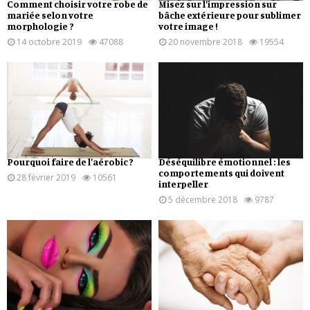
Comment choisir votre robe de
Misez sur l’impression sur
mariée selon votre
bâche extérieure pour sublimer
morphologie ?
votre image !
14 octobre 2019
47088
20 novembre 2018
19554
Pourquoi faire de l’aérobic ?
Déséquilibre émotionnel : les
comportements qui doivent
28 février 2019
10561
interpeller
5 décembre 2018
9787