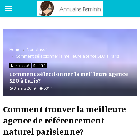
PRIMARY
MENU
Home
Non classé
Comment sélectionner la meilleure agence SEO à Paris?
Non classé
Société
Comment sélectionner la meilleure agence
SEO à Paris?
3 mars 2019
5314
Comment trouver la
meilleure
agence de référencement
naturel parisienne?