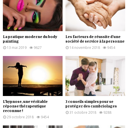
La pratique moderne du body
Les facteurs de réussite d’une
painting
société de service à la personne
13 mai 2019
9627
14 novembre 2018
9454
L’hypnose, une véritable
3 conseils simples pour se
réponse thérapeutique
protéger des cambriolages
reconnue !
31 octobre 2018
9288
29 octobre 2018
9454