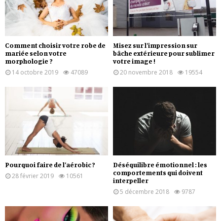
Comment choisir votre robe de
Misez sur l’impression sur
mariée selon votre
bâche extérieure pour sublimer
morphologie ?
votre image !
14 octobre 2019
47089
20 novembre 2018
19554
Pourquoi faire de l’aérobic ?
Déséquilibre émotionnel : les
comportements qui doivent
28 février 2019
10561
interpeller
5 décembre 2018
9787