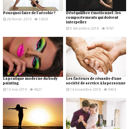
Pourquoi faire de l’aérobic ?
Déséquilibre émotionnel : les
comportements qui doivent
28 février 2019
10561
interpeller
5 décembre 2018
9787
La pratique moderne du body
Les facteurs de réussite d’une
painting
société de service à la personne
13 mai 2019
9627
14 novembre 2018
9454