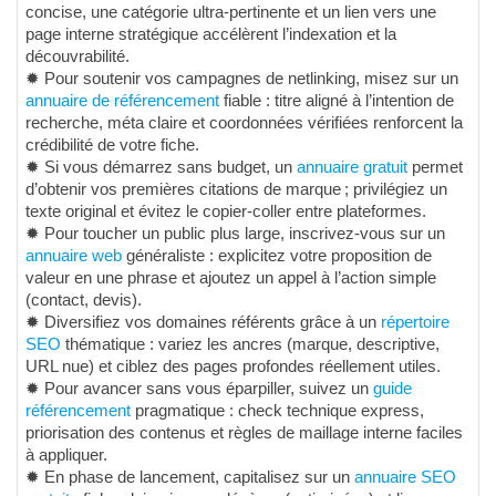
concise, une catégorie ultra-pertinente et un lien vers une
page interne stratégique accélèrent l’indexation et la
découvrabilité.
✹ Pour soutenir vos campagnes de netlinking, misez sur un
annuaire de référencement
fiable : titre aligné à l’intention de
recherche, méta claire et coordonnées vérifiées renforcent la
crédibilité de votre fiche.
✹ Si vous démarrez sans budget, un
annuaire gratuit
permet
d’obtenir vos premières citations de marque ; privilégiez un
texte original et évitez le copier-coller entre plateformes.
✹ Pour toucher un public plus large, inscrivez-vous sur un
annuaire web
généraliste : explicitez votre proposition de
valeur en une phrase et ajoutez un appel à l’action simple
(contact, devis).
✹ Diversifiez vos domaines référents grâce à un
répertoire
SEO
thématique : variez les ancres (marque, descriptive,
URL nue) et ciblez des pages profondes réellement utiles.
✹ Pour avancer sans vous éparpiller, suivez un
guide
référencement
pragmatique : check technique express,
priorisation des contenus et règles de maillage interne faciles
à appliquer.
✹ En phase de lancement, capitalisez sur un
annuaire SEO