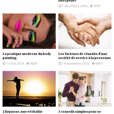
interpeller
5 décembre 2018
9787
La pratique moderne du body
Les facteurs de réussite d’une
painting
société de service à la personne
13 mai 2019
9629
14 novembre 2018
9454
L’hypnose, une véritable
3 conseils simples pour se