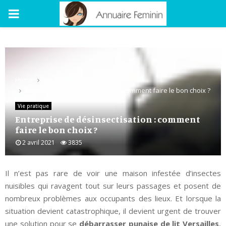
PRIMARY
MENU
Home
Vie pratique
Entreprise de désinsectisation : comment faire le bon choix ?
Vie pratique
Entreprise de désinsectisation : comment
faire le bon choix ?
2 avril 2021
3835
Il n’est pas rare de voir une maison infestée d’insectes
nuisibles qui ravagent tout sur leurs passages et posent de
nombreux problèmes aux occupants des lieux. Et lorsque la
situation devient catastrophique, il devient urgent de trouver
une solution pour se
débarrasser punaise de lit Versailles
,