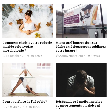
Comment choisir votre robe de
Misez sur l’impression sur
mariée selon votre
bâche extérieure pour sublimer
morphologie ?
votre image !
14 octobre 2019
47090
20 novembre 2018
19554
Pourquoi faire de l’aérobic ?
Déséquilibre émotionnel : les
comportements qui doivent
28 février 2019
10561