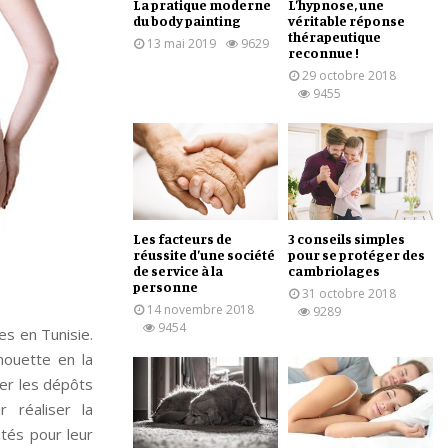
La pratique moderne
L’hypnose, une
du body painting
véritable réponse
thérapeutique
13 mai 2019
9629
reconnue !
29 octobre 2018
9455
Les facteurs de
3 conseils simples
réussite d’une société
pour se protéger des
de service à la
cambriolages
personne
31 octobre 2018
14 novembre 2018
9289
9454
es en Tunisie.
houette en la
ner les dépôts
r réaliser la
utés pour leur