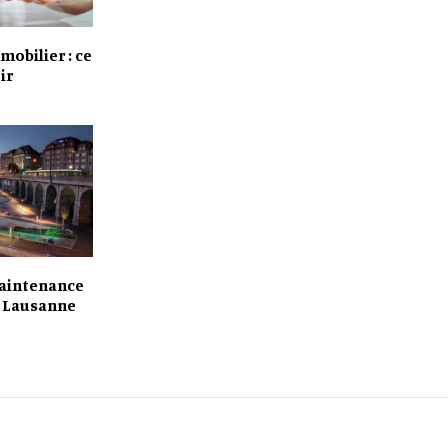
obilier : ce
ir
maintenance
à Lausanne