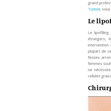
grand profess
Tunisie
, vous
Le lipo
Le lipofilli
étrangers, 
intervention 
plupart de c
fesses arron
femmes souhai
ne nécessite
cellules grai
Chirurg