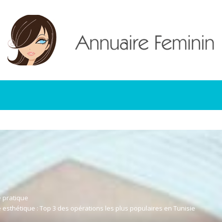
e pratique
e esthétique : Top 3 des opérations les plus populaires en Tunisie