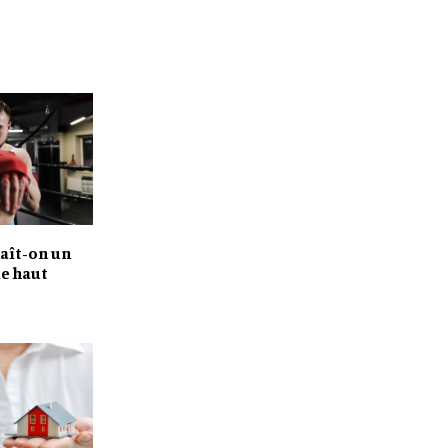
aît-on un
de haut