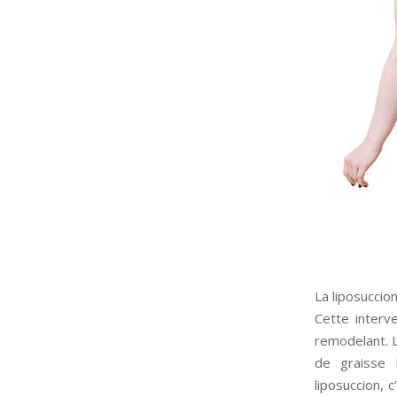
La liposuccio
Cette interv
remodelant. L
de graisse l
liposuccion, 