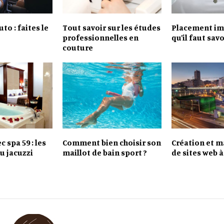
to : faites le
Tout savoir sur les études
Placement imm
professionnelles en
qu’il faut savo
couture
 spa 59 : les
Comment bien choisir son
Création et 
u jacuzzi
maillot de bain sport ?
de sites web 