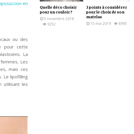
iposuccion en
Quelle déco choisir
3 points à considérer
pour un couloir ?
pour le choix de son
matelas
5 novembre 2018
15 mai 2019
8995
9252
locaux ou des
e pour cette
lasticiens. La
s femmes. Les
ées, mais ces
Le lipofilling
utilisant les