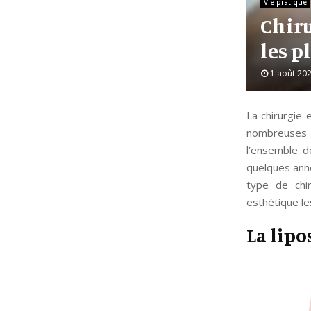
Vie pratique
Chiru
les p
1 août 20
La chirurgie 
nombreuses p
l’ensemble d
quelques anné
type de chir
esthétique le
La lip