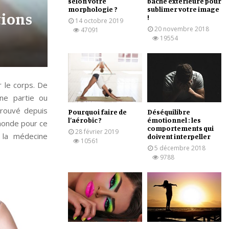
selon votre
bâche extérieure pour
morphologie ?
sublimer votre image
tions
!
14 octobre 2019
20 novembre 2018
47091
19554
r le corps. De
une partie ou
prouvé depuis
Pourquoi faire de
Déséquilibre
l’aérobic ?
émotionnel : les
 monde pour ce
comportements qui
28 février 2019
e la médecine
doivent interpeller
10561
5 décembre 2018
9788