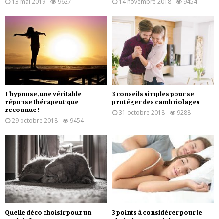
13 mai 2019
9627
14 novembre 2018
9454
L’hypnose, une véritable
3 conseils simples pour se
réponse thérapeutique
protéger des cambriolages
reconnue !
31 octobre 2018
9288
29 octobre 2018
9454
Quelle déco choisir pour un
3 points à considérer pour le