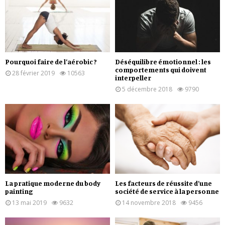
Pourquoi faire de l’aérobic ?
Déséquilibre émotionnel : les
comportements qui doivent
28 février 2019
10563
interpeller
5 décembre 2018
9790
La pratique moderne du body
Les facteurs de réussite d’une
painting
société de service à la personne
13 mai 2019
9632
14 novembre 2018
9456