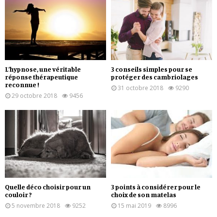
L’hypnose, une véritable
3 conseils simples pour se
réponse thérapeutique
protéger des cambriolages
reconnue !
31 octobre 2018
9290
29 octobre 2018
9456
Quelle déco choisir pour un
3 points à considérer pour le
couloir ?
choix de son matelas
5 novembre 2018
9252
15 mai 2019
8996