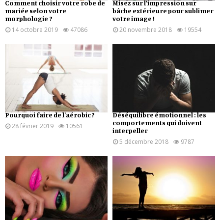
Comment choisir votre robe de
Misez sur l’impression sur
mariée selon votre
bâche extérieure pour sublimer
morphologie ?
votre image !
14 octobre 2019
47086
20 novembre 2018
19554
Pourquoi faire de l’aérobic ?
Déséquilibre émotionnel : les
comportements qui doivent
28 février 2019
10561
interpeller
5 décembre 2018
9787