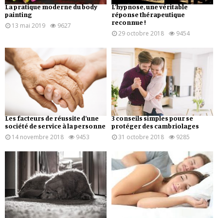
La pratique moderne du body
L’hypnose, une véritable
painting
réponse thérapeutique
reconnue !
13 mai 2019
9627
29 octobre 2018
9454
Les facteurs de réussite d’une
3 conseils simples pour se
société de service à la personne
protéger des cambriolages
14 novembre 2018
9453
31 octobre 2018
9285