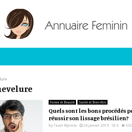
lure
chevelure
Forme et Beauté
Santé et Bien-être
Quels sont les bons procédés p
réussir son lissage brésilien?
by
Team Wpress
24 janvier 2019
0
532