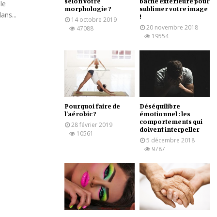
selon votre
bâche extérieure pour
le
morphologie ?
sublimer votre image
ans...
!
14 octobre 2019
20 novembre 2018
47088
19554
Pourquoi faire de
Déséquilibre
l’aérobic ?
émotionnel : les
comportements qui
28 février 2019
doivent interpeller
10561
5 décembre 2018
9787