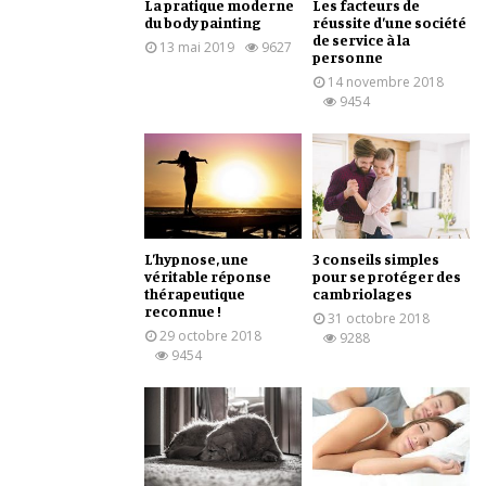
La pratique moderne
Les facteurs de
du body painting
réussite d’une société
de service à la
13 mai 2019
9627
personne
14 novembre 2018
9454
L’hypnose, une
3 conseils simples
véritable réponse
pour se protéger des
thérapeutique
cambriolages
reconnue !
31 octobre 2018
29 octobre 2018
9288
9454