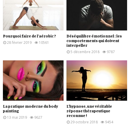
Pourquoi faire de l’aérobic ?
Déséquilibre émotionnel : les
comportements qui doivent
28 février 2019
10561
interpeller
5 décembre 2018
9787
La pratique moderne du body
L’hypnose, une véritable
painting
réponse thérapeutique
reconnue !
13 mai 2019
9627
29 octobre 2018
9454