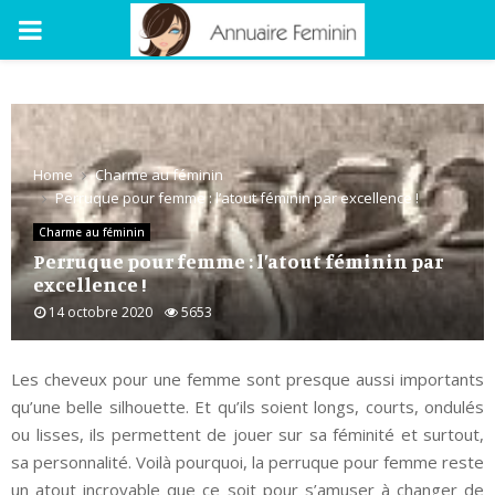
PRIMARY
MENU
Home
Charme au féminin
Perruque pour femme : l’atout féminin par excellence !
Charme au féminin
Perruque pour femme : l’atout féminin par
excellence !
14 octobre 2020
5653
Les cheveux pour une femme sont presque aussi importants
qu’une belle silhouette. Et qu’ils soient longs, courts, ondulés
ou lisses, ils permettent de jouer sur sa féminité et surtout,
sa personnalité. Voilà pourquoi, la perruque pour femme reste
un atout incroyable que ce soit pour s’amuser à changer de