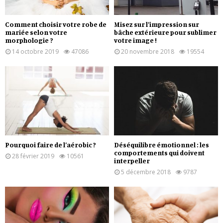
Comment choisir votre robe de
Misez sur l’impression sur
mariée selon votre
bâche extérieure pour sublimer
morphologie ?
votre image !
14 octobre 2019
47086
20 novembre 2018
19554
Pourquoi faire de l’aérobic ?
Déséquilibre émotionnel : les
comportements qui doivent
28 février 2019
10561
interpeller
5 décembre 2018
9787