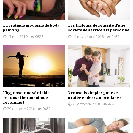
La pratique moderne du body
Les facteurs de réussite d’une
painting
société de service à la personne
13 mai 2019
9626
14 novembre 2018
9453
L’hypnose, une véritable
3 conseils simples pour se
réponse thérapeutique
protéger des cambriolages
reconnue !
31 octobre 2018
9285
29 octobre 2018
9453