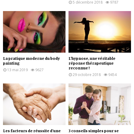
5 décembre 2018
9787
La pratique moderne du body
L’hypnose, une véritable
painting
réponse thérapeutique
reconnue !
13 mai 2019
9627
29 octobre 2018
9454
Les facteurs de réussite d’une
3 conseils simples pour se