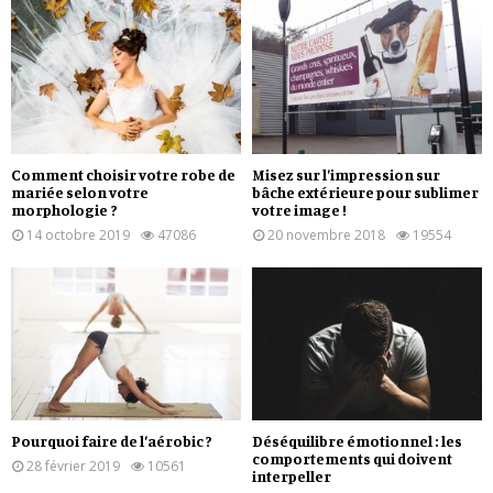
Comment choisir votre robe de
Misez sur l’impression sur
mariée selon votre
bâche extérieure pour sublimer
morphologie ?
votre image !
14 octobre 2019
47086
20 novembre 2018
19554
Pourquoi faire de l’aérobic ?
Déséquilibre émotionnel : les
comportements qui doivent
28 février 2019
10561
interpeller