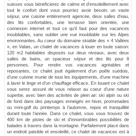
suisses vous bénéficierez de calme et d’ensoleillement avec
tout le confort dont vous pourriez avoir besoin: un vaste
séjour, une cuisine entièrement agencée, deux salles d’eau,
des lits confortables, une terrasse bien orientée, une
connexion internet et tout ce qu’il faut pour des vacances
inoubliables, sans oublier une vue inoubliable sur les Alpes
environnantes. Au coeur du domaine skiable des « 4 Vallées
», en Valais, un chalet de vacances à louer en toute saison:
120 m2 habitables disposés sur deux niveaux, avec deux
salles de bains, un spacieux séjour et des lits pour 8
personnes. Pour rendre vos vacances agréables et
reposantes, ce chalet jouit également d’un poêle suédois,
d’une cuisine munie de tous les équipements, d’une machine
à laver le linge et d’un chauffage efficace. En louant ce chalet
vous serez assuré de vous relaxer au coeur d’une nature
superbe, avec bien des activités de plein air: ski alpin ou ski
de fond dans des paysages enneigés en hiver, promenades
ou mini-golf du printemps à l’automne, repos et tranquillité
durant toute l’année. Dans ce chalet, vous vous trouvez de
400 km de pistes de ski et d’innombrables possibilités de
balades à travers dans la montagne. Parfaitement placé dans
un endroit paisible et ensoleillé, ce chalet de vacances est à