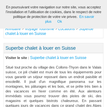
En poursuivant votre navigation sur notre site, vous acceptez
Toggl
l'installation et l'utilisation de cookies, dans le respect de notre
navig
politique de protection de votre vie privee.
En savoir
plus
Ok
Annuaire
Voyage Tourisme
Locations
Superbe
>
>
>
chalet à louer en Suisse
Superbe chalet à louer en Suisse
Superbe chalet à louer en Suisse
Visiter le site :
Situé tout proche du village des Collons-Thyon dans le Valais
suisse, ce joli chalet est muni de tous les équipements pour
vous garantir un séjour reposant dans un endroit paisible et
ensoleillé. Il jouit d’un magnifique panorama sur les
montagnes, les pâturages et les bois, et se prête très bien à
des vacances en hiver comme en été. Aux alentours
immédiats vous pourrez trouver des pistes de ski, des
magasins et quelques bistrots chaleureux. En passant
quelques jours de vacances dans ce grand chalet des Alpes