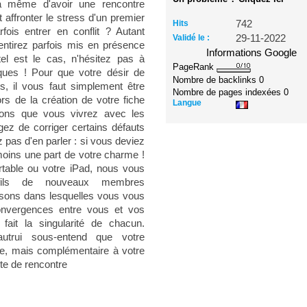
 à même d'avoir une rencontre
affronter le stress d'un premier
Hits
742
fois entrer en conflit ? Autant
Validé le :
29-11-2022
entirez parfois mis en présence
Informations Google
el est le cas, n'hésitez pas à
PageRank
iques ! Pour que votre désir de
Nombre de backlinks
0
s, il vous faut simplement être
Nombre de pages indexées
0
s de la création de votre fiche
Langue
tions que vous vivrez avec les
z de corriger certains défauts
 pas d'en parler : si vous deviez
 moins une part de votre charme !
ortable ou votre iPad, nous vous
ofils de nouveaux membres
aisons dans lesquelles vous vous
onvergences entre vous et vos
fait la singularité de chacun.
utrui sous-entend que votre
ue, mais complémentaire à votre
ite de rencontre