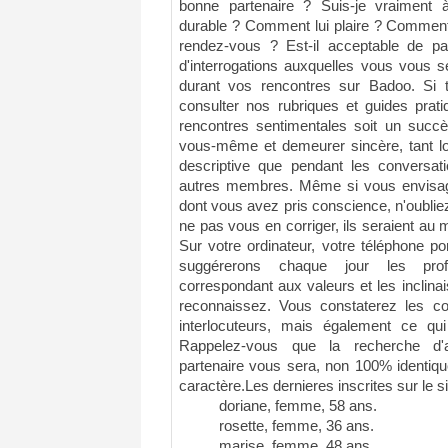
bonne partenaire ? Suis-je vraiment
durable ? Comment lui plaire ? Comment 
rendez-vous ? Est-il acceptable de par
d'interrogations auxquelles vous vous s
durant vos rencontres sur Badoo. Si t
consulter nos rubriques et guides prat
rencontres sentimentales soit un succè
vous-même et demeurer sincère, tant lor
descriptive que pendant les conversa
autres membres. Même si vous envisage
dont vous avez pris conscience, n'oubliez
ne pas vous en corriger, ils seraient au
Sur votre ordinateur, votre téléphone p
suggérerons chaque jour les pr
correspondant aux valeurs et les inclin
reconnaissez. Vous constaterez les c
interlocuteurs, mais également ce qui 
Rappelez-vous que la recherche d'a
partenaire vous sera, non 100% identiq
caractère.Les dernieres inscrites sur le s
doriane, femme, 58 ans.
rosette, femme, 36 ans.
marise, femme, 48 ans.