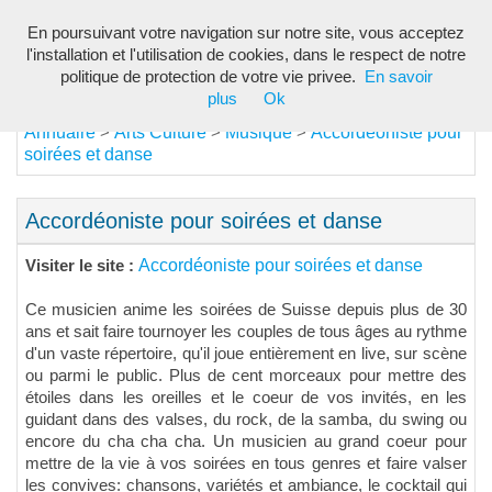
En poursuivant votre navigation sur notre site, vous acceptez
Toggl
l'installation et l'utilisation de cookies, dans le respect de notre
navig
politique de protection de votre vie privee.
En savoir
plus
Ok
Annuaire
Arts Culture
Musique
Accordéoniste pour
>
>
>
soirées et danse
Accordéoniste pour soirées et danse
Accordéoniste pour soirées et danse
Visiter le site :
Ce musicien anime les soirées de Suisse depuis plus de 30
ans et sait faire tournoyer les couples de tous âges au rythme
d'un vaste répertoire, qu'il joue entièrement en live, sur scène
ou parmi le public. Plus de cent morceaux pour mettre des
étoiles dans les oreilles et le coeur de vos invités, en les
guidant dans des valses, du rock, de la samba, du swing ou
encore du cha cha cha. Un musicien au grand coeur pour
mettre de la vie à vos soirées en tous genres et faire valser
les convives: chansons, variétés et ambiance, le cocktail qui