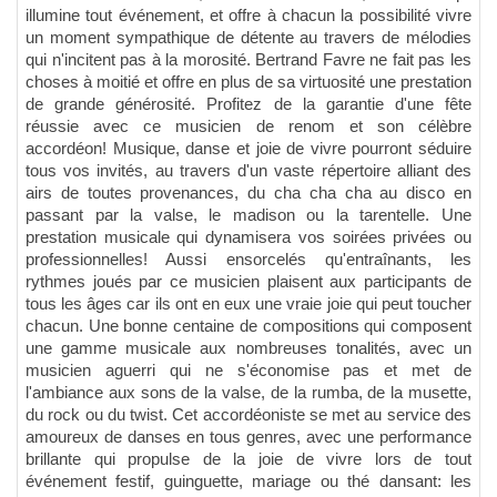
illumine tout événement, et offre à chacun la possibilité vivre
un moment sympathique de détente au travers de mélodies
qui n'incitent pas à la morosité. Bertrand Favre ne fait pas les
choses à moitié et offre en plus de sa virtuosité une prestation
de grande générosité. Profitez de la garantie d'une fête
réussie avec ce musicien de renom et son célèbre
accordéon! Musique, danse et joie de vivre pourront séduire
tous vos invités, au travers d'un vaste répertoire alliant des
airs de toutes provenances, du cha cha cha au disco en
passant par la valse, le madison ou la tarentelle. Une
prestation musicale qui dynamisera vos soirées privées ou
professionnelles! Aussi ensorcelés qu'entraînants, les
rythmes joués par ce musicien plaisent aux participants de
tous les âges car ils ont en eux une vraie joie qui peut toucher
chacun. Une bonne centaine de compositions qui composent
une gamme musicale aux nombreuses tonalités, avec un
musicien aguerri qui ne s'économise pas et met de
l'ambiance aux sons de la valse, de la rumba, de la musette,
du rock ou du twist. Cet accordéoniste se met au service des
amoureux de danses en tous genres, avec une performance
brillante qui propulse de la joie de vivre lors de tout
événement festif, guinguette, mariage ou thé dansant: les